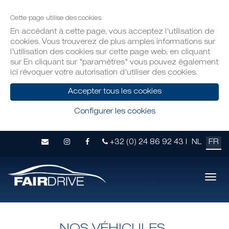
Cette page utilise des cookies.
En accédant à cette page, vous acceptez l'utilisation de
cookies. Vous trouverez de plus amples informations sur
l'utilisation des cookies sur cette page web, en cliquant
sur En cliquant sur "paramètres" vous pouvez également
ici révoquer votre autorisation d'utiliser des cookies.
Accepter tous les cookies
Configurer les cookies
+32 (0) 24 86 92 43 |
NL
FR
Navi
mobi