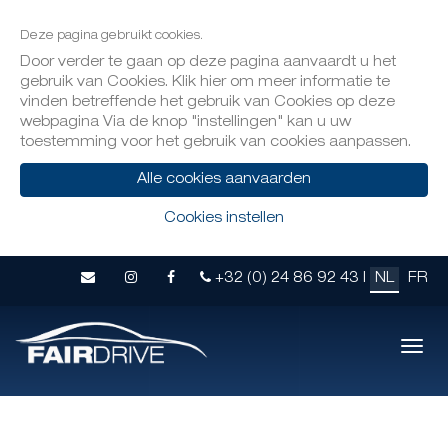
Deze pagina gebruikt cookies.
Door verder te gaan op deze pagina aanvaardt u het
gebruik van Cookies. Klik hier om meer informatie te
vinden betreffende het gebruik van Cookies op deze
webpagina Via de knop "instellingen" kan u uw
toestemming voor het gebruik van cookies aanpassen.
Alle cookies aanvaarden
Cookies instellen
+32 (0) 24 86 92 43 |
NL
FR
Mobi
navig